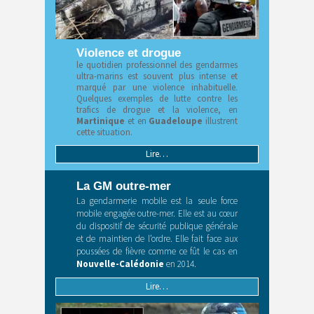
Violence et drogue
le quotidien professionnel des gendarmes
ultra-marins est souvent plus intense et
marqué par une violence inhabituelle.
Quelques exemples de lutte contre les
trafics de drogue et la violence, en
Martinique
et en
Guadeloupe
illustrent
cette situation.
Lire…
La GM outre-mer
La gendarmerie mobile est la seule force
mobile engagée outre-mer. Elle est au cœur
du dispositif de sécurité publique générale
et de maintien de l’ordre. Elle fait face aux
poussées de fièvre comme ce fût le cas en
Nouvelle-Calédonie
en 2014.
Lire…