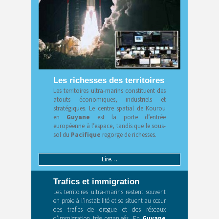
Les richesses des territoires
Les territoires ultra-marins constituent des
atouts économiques, industriels et
stratégiques. Le centre spatial de Kourou
en
Guyane
est la porte d’entrée
européenne à l’espace, tandis que le sous-
sol du
Pacifique
regorge de richesses.
Lire…
Trafics et immigration
Les territoires ultra-marins restent souvent
en proie à l’instabilité et se situent au cœur
des trafics de drogue et des réseaux
d’immigration très organisés. En
Guyane