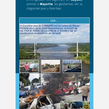
comme à
Mayotte
, les gendarmes ont su
s’organiser pour y faire face.
Lire…